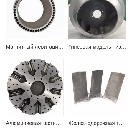
Магнитный левитационный поток охлаждения Поток алюминиевый сплав 6061 с тремя осью обрабатывающую центр с ЧПУ
Гипсовая модель низкого давления рельса транзита вентилятор алюминиевый рабочее колесо
Алюминиевая кастинг кастинг
Железнодорожная транспортная вентиляционная система Центробежная алюминиевая лезвия вентилятора