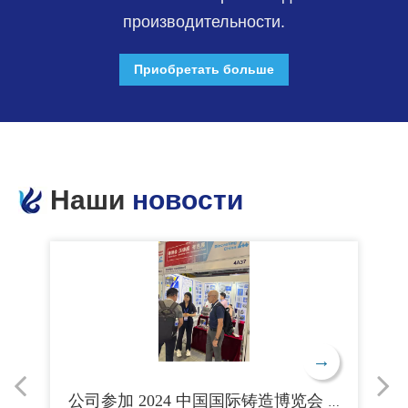
производительности.
Приобретать больше
Наши
новости
→
→
2023 Шанхайский международный компрессор и оборудование выставки
公司参加 2024 中国国际铸造博览会 ： 7月 4-7 日 ， 国家会展中心 （上海 上海）