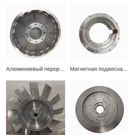
Алюминиевый перорадочный концентратор железнодорожного вентилятора транзита
Магнитная подвесная вентилятор алюминиевый диффузор для трех оси с ЧПУ обрабатывающим центром